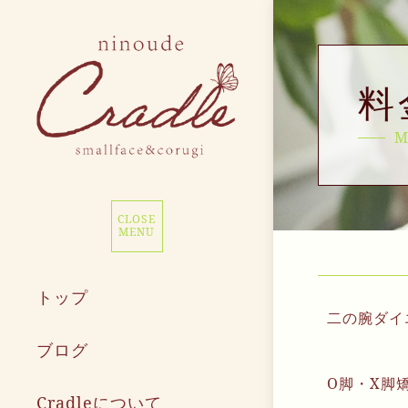
料
M
CLOSE
MENU
トップ
二の腕ダイ
ブログ
O脚・X脚
Cradleについて