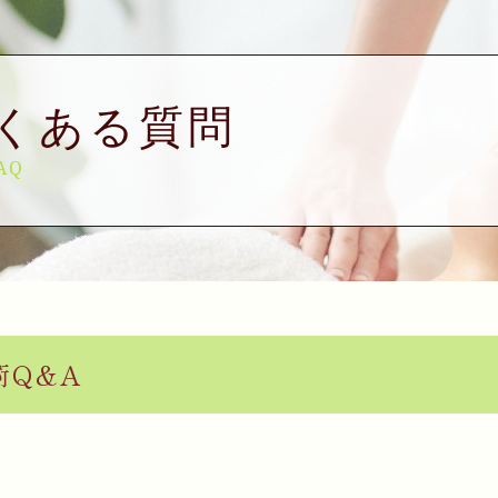
くある質問
AQ
術Q&A